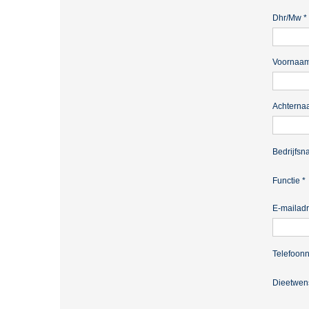
Dhr/Mw
*
Voornaa
Achterna
Bedrijfs
Functie
*
E-mailad
Telefoon
Dieetwen