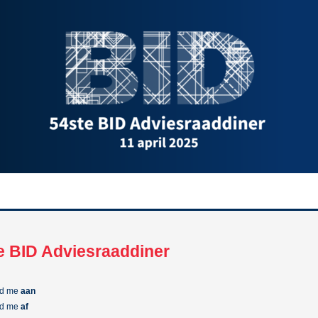
e BID Adviesraaddiner
ld me
aan
ld me
af