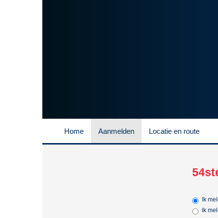
Home
Aanmelden
Locatie en route
54st
Ik me
Ik me