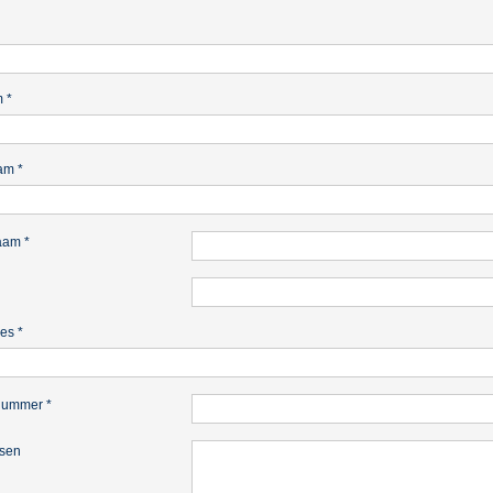
m
*
am
*
naam
*
res
*
nummer
*
sen